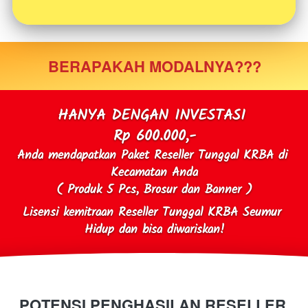
BERAPAKAH MODALNYA???
HANYA DENGAN INVESTASI 
Rp 600.000,-
Anda mendapatkan Paket Reseller Tunggal KRBA di 
Kecamatan Anda
( Produk 5 Pcs, Brosur dan Banner )
Lisensi kemitraan Reseller Tunggal KRBA Seumur 
Hidup dan bisa diwariskan!
POTENSI PENGHASILAN RESELLER 