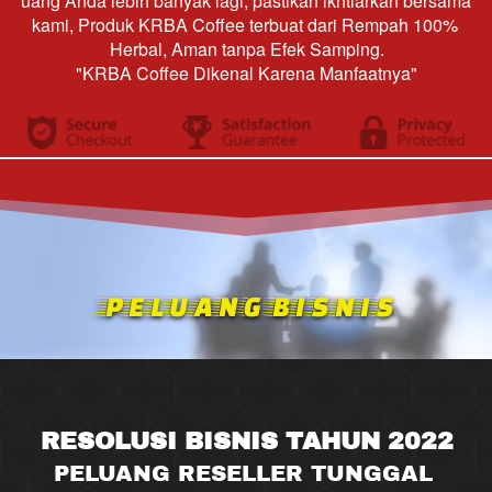
uang Anda lebih banyak lagi, pastikan ikhtiarkan bersama 
kami, Produk KRBA Coffee terbuat dari Rempah 100% 
Herbal, Aman tanpa Efek Samping.
"KRBA Coffee Dikenal Karena Manfaatnya"
PELUANG BISNIS
RESOLUSI BISNIS TAHUN 2022
PELUANG RESELLER TUNGGAL 