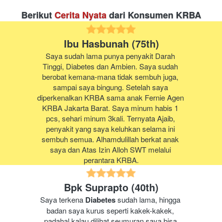
Berikut 
Cerita Nyata
 dari Konsumen KRBA
Ibu Hasbunah (75th)
Saya sudah lama punya penyakit Darah 
Tinggi, Diabetes dan Ambien. Saya sudah 
berobat kemana-mana tidak sembuh juga, 
sampai saya bingung. Setelah saya 
diperkenalkan KRBA sama anak Fernie Agen 
KRBA Jakarta Barat. Saya minum habis 1 
pcs, sehari minum 3kali. Ternyata Ajaib, 
penyakit yang saya keluhkan selama ini 
sembuh semua. Alhamdulillah berkat anak 
saya dan Atas Izin Alloh SWT melalui 
perantara KRBA.
Bpk Suprapto (40th)
Saya terkena 
Diabetes
 sudah lama, hingga 
badan saya kurus seperti kakek-kakek, 
padahal kalau dilihat seumuran saya bisa 