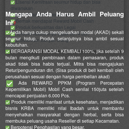
 Lisensi Kemitraan seumur hidup dan bisa 
diwariskan
Mengapa Anda Harus Ambil Peluang 
 Murni Bisnis Konvensional
 Berhak mendapat Reward Mobil Cash
Ini
 Produk berkualitas dan Legal
Anda hanya cukup mengeluarkan modal (AKAD) sekali 
Terbukti kualitasnya sejak 2014 dan 
seumur hidup, Produk selanjutnya bisa ambil sesuai 
 Di
butuhkan banyak orang 
kebutuhan.
 BERGARANSI MODAL KEMBALI 100%, jika setelah 9 
bulan mengikuti pembinaan dalam pemasaran, produk 
akad tidak bisa habis terjual. Mitra bisa mengajukan 
Retur/pengunduran diri. (Sisa produk di beli kembali oleh 
perusahaan sesuai dengan harga pembelian akad)
 Ada REWARD PPKM (Program Percepatan 
Kepemilikan Mobil) Mobil Cash senilai 150juta setelah 
mencapai penjualan 6.000 Pcs.
 Produk memiliki manfaat untuk kesehatan, menjadikan 
bisnis KRBA memiliki nilai Ibadah untuk membantu 
menyehatkan masyarakat dengan herbal, serta bisa 
membuka peluang usaha Reseller di setiap Kecamatan.
 Berpotensi Penghasilan yang besar.