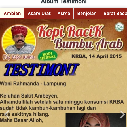
Album Testimoni
Ambien
Asam Urat
Asma
Benjolan
Berat Bad