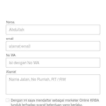
Nama
email
No WA
Error
Alamat
Mohon Maaf! Sepertinya ada masalah. 
Tolong refresh browser kamu
`
Kembali
Dengan ini saya mendaftar sebagai marketer Online KRBA
tunduk terhadap syarat ketentuan yang berlaku.