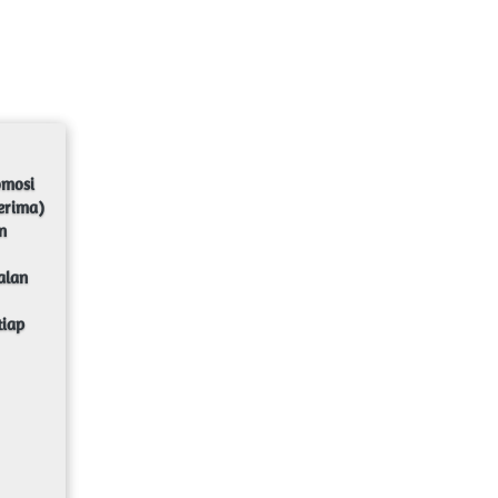
mosi 
 
lan 
iap 