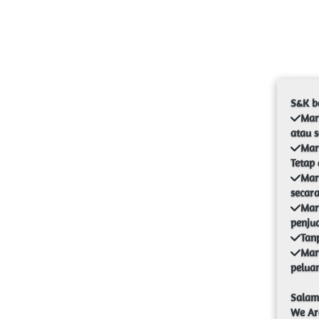
Mar
Mar
Tetap 
Mar
secara
Mar
penju
Mar
peluan
Salam 
We Are